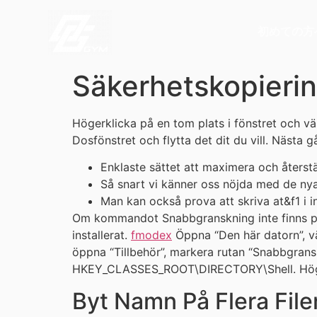
初めての方
Säkerhetskopieri
Högerklicka på en tom plats i fönstret och v
Dosfönstret och flytta det dit du vill. Näst
Enklaste sättet att maximera och återstä
Så snart vi känner oss nöjda med de nya 
Man kan också prova att skriva at&f1 i 
Om kommandot Snabbgranskning inte finns på Ar
installerat.
fmodex
Öppna “Den här datorn”, väl
öppna “Tillbehör”, markera rutan “Snabbgransk
HKEY_CLASSES_ROOT\DIRECTORY\Shell. Högerkl
Byt Namn På Flera File