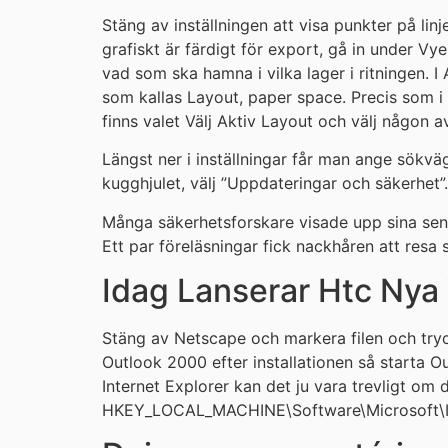
Stäng av inställningen att visa punkter på lin
grafiskt är färdigt för export, gå in under Vy
vad som ska hamna i vilka lager i ritningen. I
som kallas Layout, paper space. Precis som i G
finns valet Välj Aktiv Layout och välj någon a
Längst ner i inställningar får man ange sökvä
kugghjulet, välj ”Uppdateringar och säkerhet”.
Många säkerhetsforskare visade upp sina sena
Ett par föreläsningar fick nackhåren att res
Idag Lanserar Htc Nya
Stäng av Netscape och markera filen och tryck
Outlook 2000 efter installationen så starta Out
Internet Explorer kan det ju vara trevligt om 
HKEY_LOCAL_MACHINE\Software\Microsoft\In