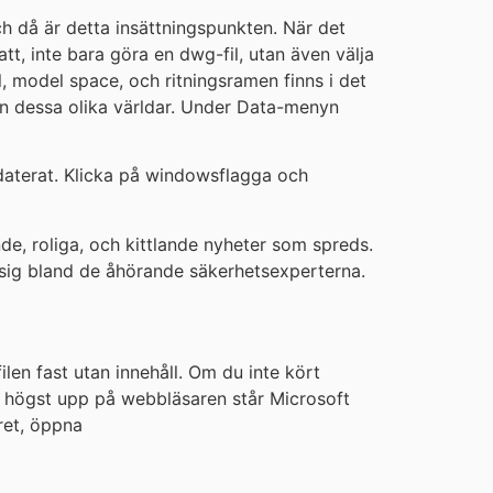
ch då är detta insättningspunkten. När det
tt, inte bara göra en dwg-fil, utan även välja
l, model space, och ritningsramen finns i det
llan dessa olika världar. Under Data-menyn
pdaterat. Klicka på windowsflagga och
e, roliga, och kittlande nyheter som spreds.
 sig bland de åhörande säkerhetsexperterna.
len fast utan innehåll. Om du inte kört
 det högst upp på webbläsaren står Microsoft
tret, öppna