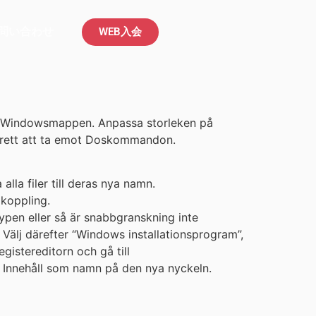
問い合わせ
WEB入会
T i Windowsmappen. Anpassa storleken på
 berett att ta emot Doskommandon.
la filer till deras nya namn.
pkoppling.
ypen eller så är snabbgranskning inte
. Välj därefter “Windows installationsprogram”,
gistereditorn och gå till
 Innehåll som namn på den nya nyckeln.