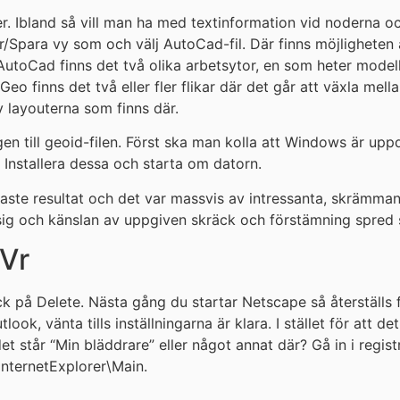
jer. Ibland så vill man ha med textinformation vid noderna o
er/Spara vy som och välj AutoCad-fil. Där finns möjligheten a
 AutoCad finns det två olika arbetsytor, en som heter model
eo finns det två eller fler flikar där det går att växla me
v layouterna som finns där.
gen till geoid-filen. Först ska man kolla att Windows är up
 Installera dessa och starta om datorn.
ste resultat och det var massvis av intressanta, skrämmand
a sig och känslan av uppgiven skräck och förstämning spred
 Vr
 på Delete. Nästa gång du startar Netscape så återställs fi
look, vänta tills inställningarna är klara. I stället för att
det står “Min bläddrare” eller något annat där? Gå in i regis
ternetExplorer\Main.