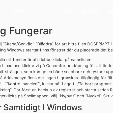
へ
料金案内
ブラジリアン柔術
店舗案内
お
ng Fungerar
älj “Skapa/Genväg”. “Bläddra” för att hitta filen DOSPRMP
a gång Windows startar finns fönstret där du placerade det
lla ett fönster är att dubbelklicka på namnlisten.
filnamnen klickar vi på Genomför omdöpning för att ändra al
init-strängen, som kan ge en både snabbare och tystare up
kivmenyn finns det ingen filgranskare tillgänglig för filt
j “”Kontrollpanelen””, klicka på “Lägg till/Ta bort program”
ning”. Gör först en backup av registret och starta sedan Re
icka på Shellmappen, välj “Ny/nytt” och “Nyckel”. Skriv
r Samtidigt I Windows